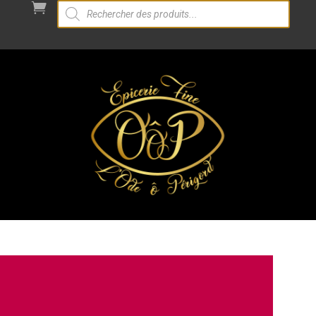
Recherche

de
produits