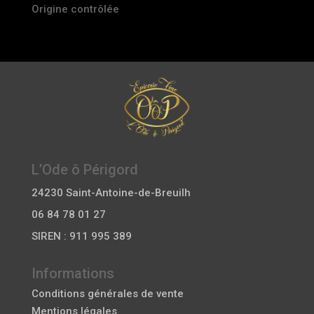
Origine contrôlée
L’Ode ô Périgord
24230 Saint-Antoine-de-Breuilh
06 84 78 01 27
SIREN : 911 995 389
Informations
Conditions générales de vente
Mentions légales