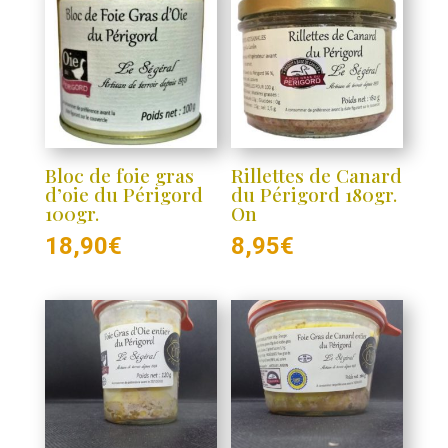
Bloc de foie gras
Rillettes de Canard
d’oie du Périgord
du Périgord 180gr.
100gr.
On
18,90
€
8,95
€