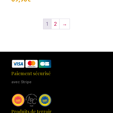
1
2
→
Paiement sécurisé
avec Stripe
Produits de terroir