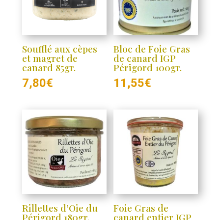
Soufflé aux cèpes
Bloc de Foie Gras
et magret de
de canard IGP
canard 85gr.
Périgord 100gr.
7,80
€
11,55
€
Rillettes d’Oie du
Foie Gras de
Périgord 180gr.
canard entier IGP