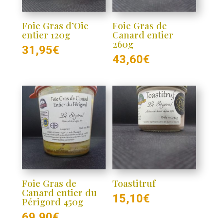
Foie Gras d’Oie
Foie Gras de
entier 120g
Canard entier
260g
31,95
€
43,60
€
Foie Gras de
Toastitruf
Canard entier du
15,10
€
Périgord 450g
69,90
€