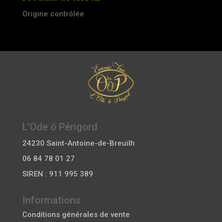
Origine contrôlée
L’Ode ô Périgord
24230 Saint-Antoine-de-Breuilh
06 84 78 01 27
SIREN : 911 995 389
Informations
Conditions générales de vente