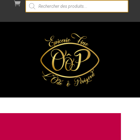
Recherche

de
produits