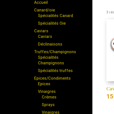
Accueil
Canard/oie
3 ré
Spécialités Canard
Spécialités Oie
Caviars
Caviars
Déclinaisons
Truffes/Champignons
Spécialités
Champignons
Spécialités truffes
Epices/Condiments
Epices
Cav
Vinaigres
15
Crèmes
Sprays
Vinaigres