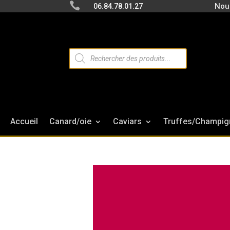

Nou
06.84.78.01.27
Recherche
de
produits
Accueil
Canard/oie
Caviars
Truffes/Champig