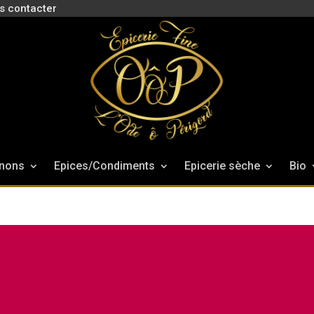
s contacter
nons
Epices/Condiments
Epicerie sèche
Bio