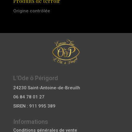
Produits de terroir
Origine contrôlée
L’Ode ô Périgord
24230 Saint-Antoine-de-Breuilh
06 84 78 01 27
SIREN : 911 995 389
Informations
Conditions générales de vente