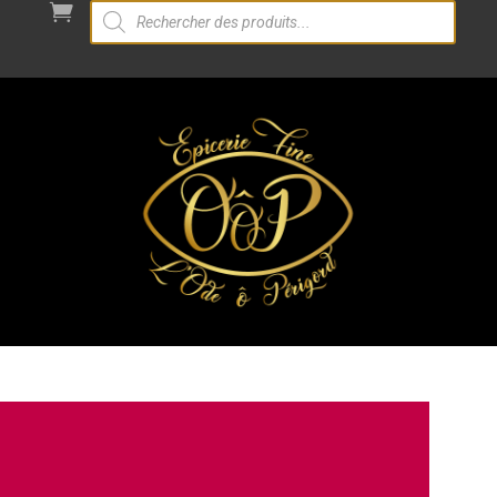
Recherche

de
produits