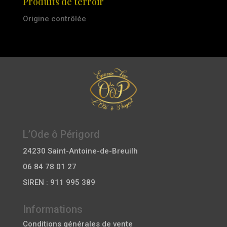
Produits de terroir
Origine contrôlée
L’Ode ô Périgord
24230 Saint-Antoine-de-Breuilh
06 84 78 01 27
SIREN : 911 995 389
Informations
Conditions générales de vente