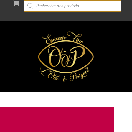
Recherche

de
produits