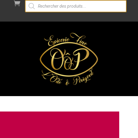
Recherche

de
produits