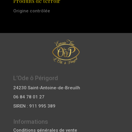
Produits de terroir
Origine contrôlée
L’Ode ô Périgord
24230 Saint-Antoine-de-Breuilh
06 84 78 01 27
SIREN : 911 995 389
Informations
Conditions générales de vente