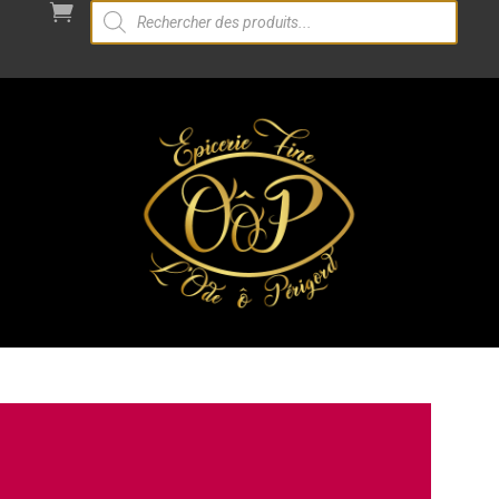
Recherche

de
produits