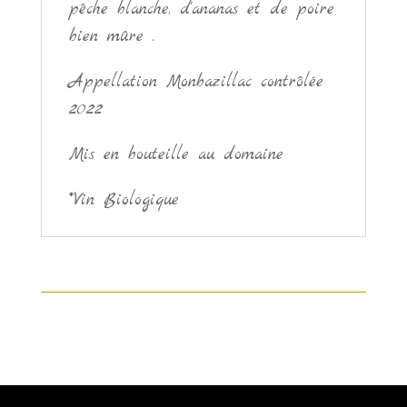
pêche blanche, d'ananas et de poire
bien mûre .
Appellation Monbazillac contrôlée
2022
Mis en bouteille au domaine
*Vin Biologique