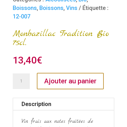
Boissons
,
Boissons
,
Vins
Étiquette :
12-007
Monbazillac Tradition Bio
75cl.
13,40
€
quantité
Ajouter au panier
de
Monbazillac
Tradition
Description
Bio
75cl.
Vin frais aux notes fruitées de