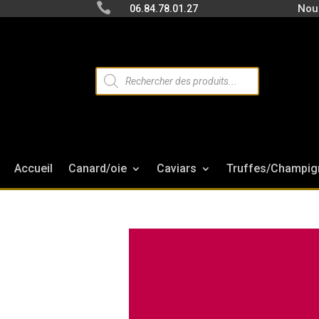

Nou
06.84.78.01.27
Recherche
de
produits
Accueil
Canard/oie
Caviars
Truffes/Champig