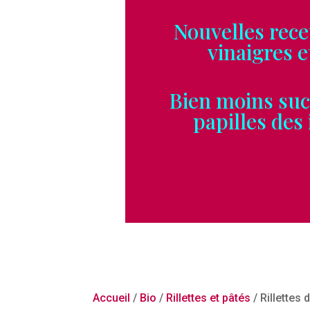
Nouvelles recett
vinaigres et vel
Bien moins sucrés
papilles des ins
Accueil
/
Bio
/
Rillettes et pâtés
/ Rillettes 