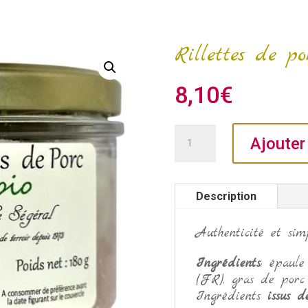
Rillettes de po
8,10
€
quantité
Ajouter
de
Rillettes
de
Description
porc
Bio
180gr.
Authenticité et simp
Ingrédients
: épaule
(FR), gras de porc (
Ingrédients
issus de