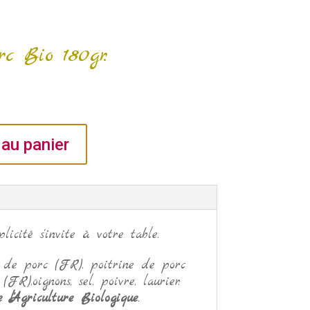
rc Bio 180gr.
 au panier
licité s'invite à votre table.
 de porc (FR), poitrine de porc
FR),oignons, sel, poivre, laurier.
 l'Agriculture Biologique
.