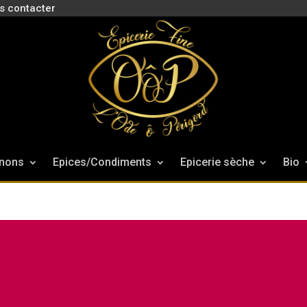
s contacter
nons
Epices/Condiments
Epicerie sèche
Bio