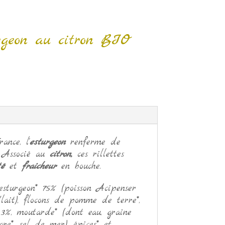
turgeon au citron BIO
nce, l'
esturgeon
renferme de
. Associé au
citron,
ces rillettes
té
et
fraicheur
en bouche.
'esturgeon* 75% (poisson Acipenser
(lait), flocons de pomme de terre*,
 3%, moutarde* (dont eau, graine
re*, sel de mer), épices* et