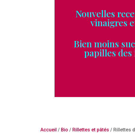
Nouvelles recett
vinaigres et vel
Bien moins sucrés
papilles des ins
Accueil
/
Bio
/
Rillettes et pâtés
/ Rillettes 