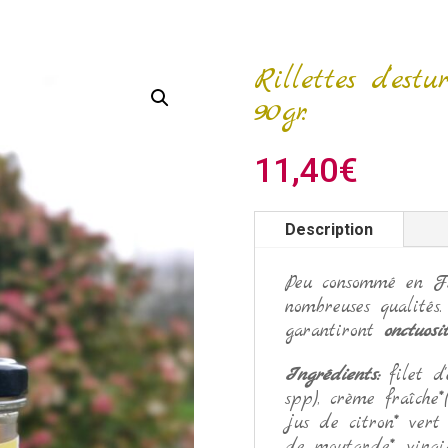
Rillettes d’es
90gr.
11,40
€
Description
Peu consommé en Fra
nombreuses qualités
garantiront
onctuosi
Ingrédients:
filet d
spp), crème fraîche*
jus de citron* vert
de moutarde*, vinaig