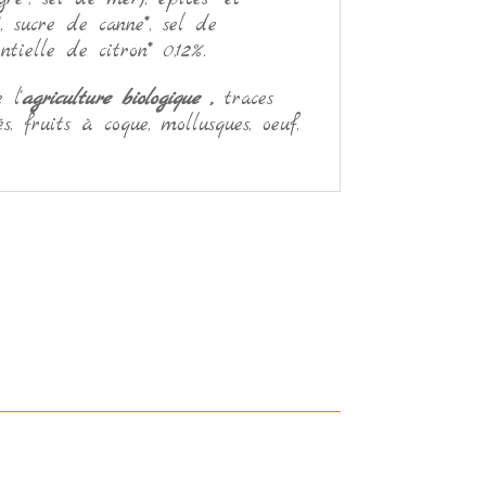
, sucre de canne*, sel de
ntielle de citron* 0,12%.
 l'
agriculture biologique ,
traces
s, fruits à coque, mollusques, oeuf,