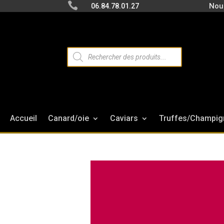

Nou
06.84.78.01.27
Recherche
de
produits
Accueil
Canard/oie
Caviars
Truffes/Champig