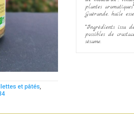
plantes aromatiques*
Guérande, huile esse
*Ingrédients issu de
possibles de crustacé
sésame.
llettes et pâtés
,
34