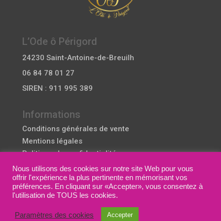
L’Ode ô Périgord
24230 Saint-Antoine-de-Breuilh
06 84 78 01 27
SIREN : 911 995 389
Informations
Conditions générales de vente
Mentions légales
Politique de confidentialité
Politique de cookie
Nous utilisons des cookies sur notre site Web pour vous
offrir l'expérience la plus pertinente en mémorisant vos
préférences. En cliquant sur «Accepter», vous consentez à
Mes services
l'utilisation de TOUS les cookies.
Nous contacter
Paramètres des cookies
Accepter
Mon compte