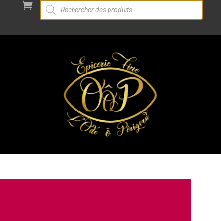
Recherche

de
produits