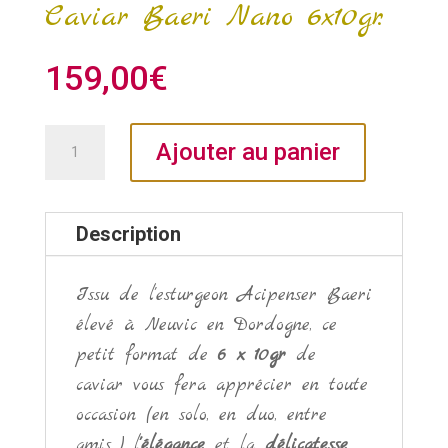
Caviar Baeri Nano 6x10gr.
159,00
€
quantité
Ajouter au panier
de
Caviar
Baeri
Description
Nano
6x10gr.
Issu de l'esturgeon Acipenser Baeri
élevé à Neuvic en Dordogne, ce
petit format de
6 x 10gr
de
caviar vous fera apprécier en toute
occasion (en solo, en duo, entre
amis,...) l
'élégance
et la
délicatesse