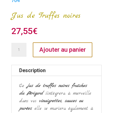
704
Jus de Truffes noires
27,55
€
quantité
Ajouter au panier
de
Jus
de
Description
Truffes
noires
Ce
jus de truffes noires fraîches
du Périgord
s'intègrera à merveille
dans vos
vinaigrettes, sauces ou
purées
, elle se mariera également à