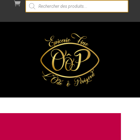
Recherche

de
produits