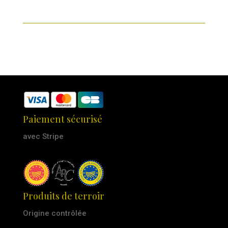
Paiement sécurisé
avec Stripe
Produits de terroir
Origine contrôlée