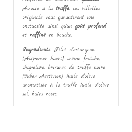
90gr.
Associé à la
truffe
, ces rillettes
originale vous garantiront une
onctuosité ainsi qu'un
goût profond
et
raffiné
en bouche.
Ingrédients
: Filet d'esturgeon
(Acipenser baeri), crème fraîche,
chapelure, brisures de truffe noire
(Tuber Aestivum), huile d'olive
aromatisée à la truffe, huile d'olive,
sel, baies roses.