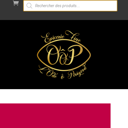
Recherche

de
produits