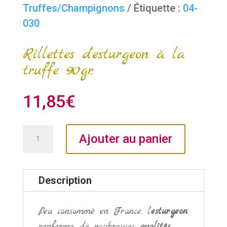
Truffes/Champignons
Étiquette :
04-
030
Rillettes d’esturgeon à la
truffe 90gr.
11,85
€
quantité
Ajouter au panier
de
Rillettes
d'esturgeon
Description
à
la
Peu consommé en France, l'
esturgeon
truffe
renferme de noubreuses
qualités
.