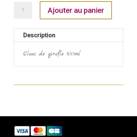
quantité
Ajouter au panier
de
Clous
de
Description
girofle
Clous de girofle 100ml