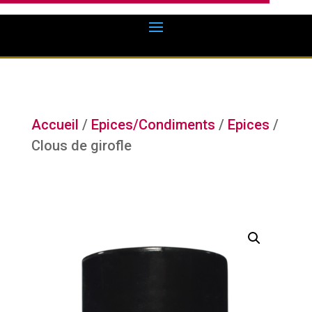
Accueil
/
Epices/Condiments
/
Epices
/
Clous de girofle