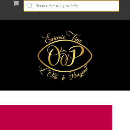
Recherche

de
produits