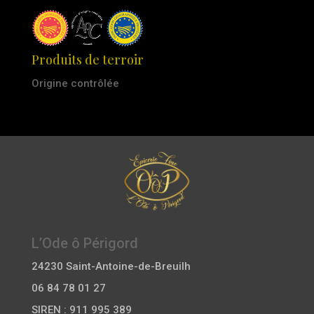
Produits de terroir
Origine contrôlée
L’Ode ô Périgord
24230 Saint-Antoine-de-Breuilh
06 84 78 01 27
SIREN : 911 995 389