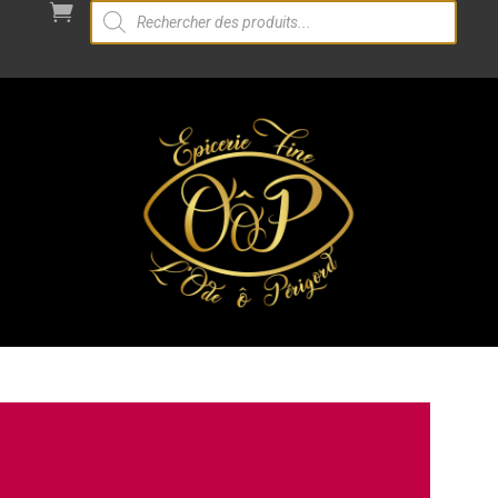
Recherche

de
produits