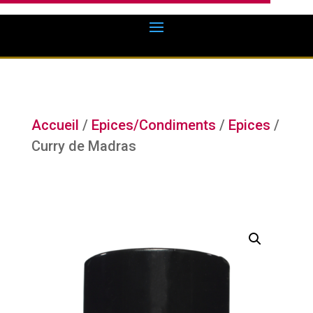
Accueil
/
Epices/Condiments
/
Epices
/
Curry de Madras