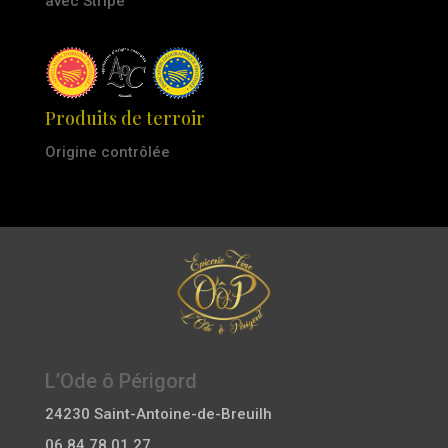
avec Stripe
Produits de terroir
Origine contrôlée
L’Ode ô Périgord
24230 Saint-Antoine-de-Breuilh
06 84 78 01 27