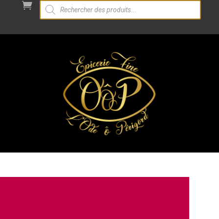
Recherche

de
produits