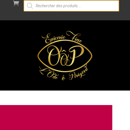
Recherche

de
produits