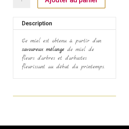
Ajouter au panier
de
Miel
de
Description
printemps
500gr.
Ce miel est obtenu à partir d'un
savoureux mélange
de miel de
fleurs d'arbres et d'arbustes
fleurissant au début du printemps.