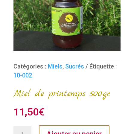
Catégories :
Miels
,
Sucrés
Étiquette :
10-002
Miel de printemps 500gr.
11,50
€
quantité